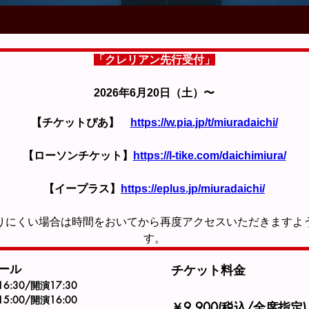
「クレリアン先行受付」
2026年6月20日（土）〜
【チケットぴあ】　
https://w.pia.jp/t/miuradaichi/
【ローソンチケット】
https://l-tike.com/daichimiura/
【イープラス】
https://eplus.jp/miuradaichi/
りにくい場合は時間をおいてから再度アクセスいただきますよ
す。
ール
チケット料金　
6:30/開演17:30
5:00/開演16:00　
￥9,900(税込/全席指定)